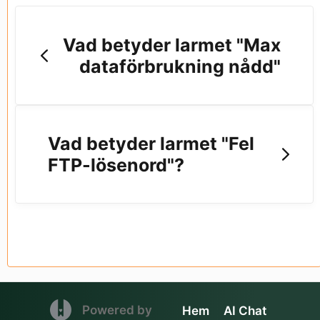
Vad betyder larmet "Max
dataförbrukning nådd"
Vad betyder larmet "Fel
FTP-lösenord"?
(opens in a new tab)
Powered by
Hem
AI Chat