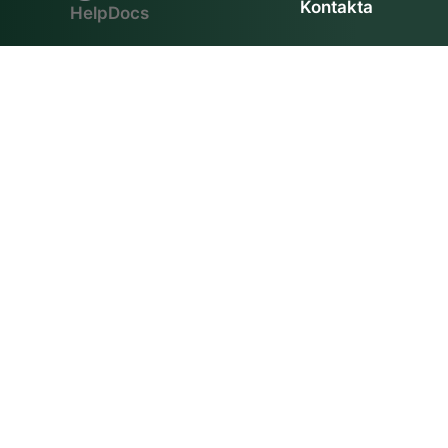
Kontakta
(opens in a new tab)
HelpDocs