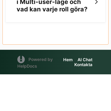
i Multi-user-läge och
vad kan varje roll göra?
(opens in a new tab)
Powered by
Hem
AI Chat
Kontakta
(opens in a new tab)
HelpDocs