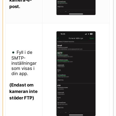
post.
Fyll i de
SMTP-
inställningar
som visas i
din app.
(Endast om
kameran inte
stöder FTP)