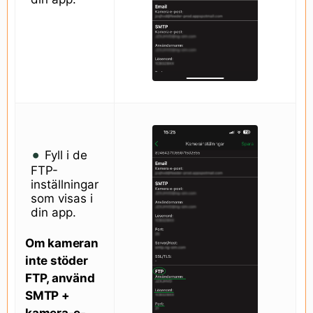
Fyll i de
FTP-
inställningar
som visas i
din app.
Om kameran
inte stöder
FTP, använd
SMTP +
kamera-e-