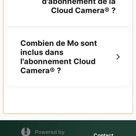
d'abonnement de la
Cloud Camera® ?
Combien de Mo sont
inclus dans
l'abonnement Cloud
Camera® ?
(opens in a new tab)
Powered by
Contact